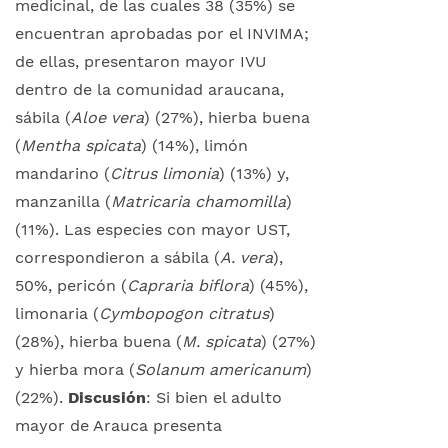
medicinal, de las cuales 38 (35%) se
encuentran aprobadas por el INVIMA;
de ellas, presentaron mayor IVU
dentro de la comunidad araucana,
sábila (
Aloe vera
) (27%), hierba buena
(
Mentha spicata
) (14%), limón
mandarino (
Citrus limonia
) (13%) y,
manzanilla (
Matricaria chamomilla
)
(11%). Las especies con mayor UST,
correspondieron a sábila (
A. vera
),
50%, pericón (
Capraria biflora
) (45%),
limonaria (
Cymbopogon citratus
)
(28%), hierba buena (
M. spicata
) (27%)
y hierba mora (
Solanum americanum
)
(22%).
Discusión
: Si bien el adulto
mayor de Arauca presenta