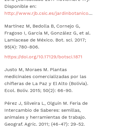
Disponible en:
http://www.rjb.csic.es/jardinbotanico/ficheros/documentos/pdf/pubinv/JLF/2012%20EspVegAromaSumChiColom2012re.pdf
Martínez M, Bedolla B, Cornejo G,
Fragoso I, García M, González G, et al.
Lamiaceae de México. Bot. sci. 2017;
95(4): 780-806.
https://doi.org/10.17129/botsci.1871
Justo M, Moraes M. Plantas
medicinales comercializadas por las
chifleras de La Paz y El Alto (Bolivia).
Ecol. Boliv. 2015; 50(2): 66-90.
Pérez J, Silveira L, Olguín M. Feria de
Intercambio de Saberes: semillas,
animales y herramientas de trabajo.
Geograf. Agríc. 2011; (46-47): 29-52.