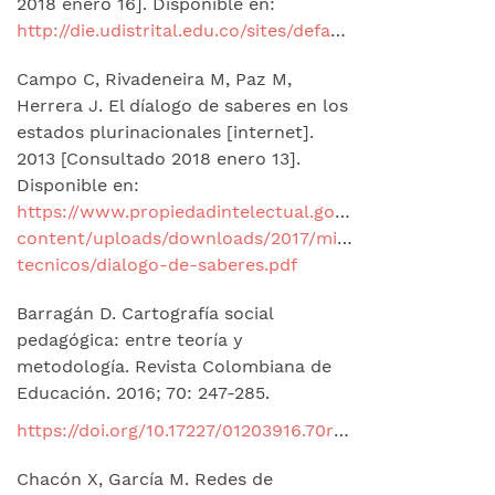
2018 enero 16]. Disponible en:
http://die.udistrital.edu.co/sites/default/files/doctorado_ud/publicaciones/lenguaje_y_educacion_perspectivas_metodologicas_y_teoricas_para_su_estudio.pdf
Campo C, Rivadeneira M, Paz M,
Herrera J. El díalogo de saberes en los
estados plurinacionales [internet].
2013 [Consultado 2018 enero 13].
Disponible en:
https://www.propiedadintelectual.gob.ec/wp-
content/uploads/downloads/2017/micrositio/articulos-
tecnicos/dialogo-de-saberes.pdf
Barragán D. Cartografía social
pedagógica: entre teoría y
metodología. Revista Colombiana de
Educación. 2016; 70: 247-285.
https://doi.org/10.17227/01203916.70rce247.285
Chacón X, García M. Redes de