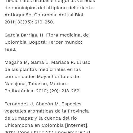
medicinales usadas en algunas veredas
de municipios del altiplano del oriente
Antioqueño, Colombia. Actual Biol.
2011; 33(95): 219-250.
García Barriga, H. Flora medicinal de
Colombia. Bogotá: Tercer mundo;
1992.
Magaña M, Gama L, Mariaca R. El uso
de las plantas medicinales en las
comunidades Mayachontales de
Nacajuca, Tabasco, México.
Polibotánica. 2010; (29): 213-262.
Fernández J, Chacón M. Especies
vegetales aromáticas de la Provincia
de Sumapaz y la cuenca del río
Chicamocha en Colombia [internet].
2012 [Consultado 2017 noviembre 17].