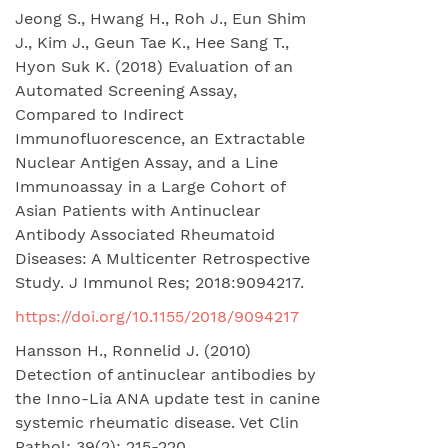
Jeong S., Hwang H., Roh J., Eun Shim
J., Kim J., Geun Tae K., Hee Sang T.,
Hyon Suk K. (2018) Evaluation of an
Automated Screening Assay,
Compared to Indirect
Immunofluorescence, an Extractable
Nuclear Antigen Assay, and a Line
Immunoassay in a Large Cohort of
Asian Patients with Antinuclear
Antibody Associated Rheumatoid
Diseases: A Multicenter Retrospective
Study. J Immunol Res; 2018:9094217.
https://doi.org/10.1155/2018/9094217
Hansson H., Ronnelid J. (2010)
Detection of antinuclear antibodies by
the Inno-Lia ANA update test in canine
systemic rheumatic disease. Vet Clin
Pathol; 39(2): 215-220.