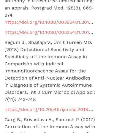
antibody in a resource-limited setting:
an apprais. Postgrad Med, 128(8), 869-
874.
https://doi.org/10.1080/00325481.2016.1220808
https://doi.org/10.1080/00325481.2016.1220808
Begum J., Shailaja V., Ümit Türsen MD.
(2018) Detection of Sensitivity and
Specificity of Line Immuno Assay in
Comparison with Indirect
Immunofluorescence Assay for the
Detection of Anti-Nuclear Antibodies
in Diagnosis of Systemic Autoimmune
Disorders. Int J Curr Microbiol App Sci;
7(11): 743-748
https://doi.org/10.20546/ijcmas.2018.711.089
Garg S., Srivastava A., Santosh P. (2017)
Correlation of Line Immuno Assay with