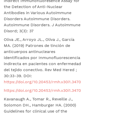
Indirect Immunofluoresence Assay for
the Detection of Anti-Nuclear
Antibodies in Various Autoimmune
Disorders Autoimmune Disorders.
Autoimmune Disorders. J Autoimmune
Disord; 3(3): 37
Oliva JE., Arroyo JL., Oliva J., García
MA. (2019) Patrones de tinción de
anticuerpos antinucleares
identificados por Inmunofluorescencia
indirecta en pacientes con enfermedad
del tejido conectivo. Rev Med Hered ;
30:33-39. DOI:
https://doi.org/10.20453/rmh.v30i1.3470
https://doi.org/10.20453/rmh.v30i1.3470
Kavanaugh A., Tomar R., Reveille J.,
Solomon DH., Hamburger HA. (2000)
Guidelines for clinical use of the