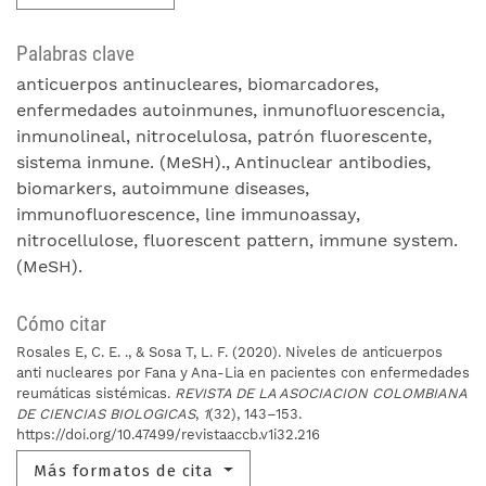
Palabras clave
anticuerpos antinucleares
biomarcadores
enfermedades autoinmunes
inmunofluorescencia
inmunolineal
nitrocelulosa
patrón fluorescente
sistema inmune. (MeSH).
Antinuclear antibodies
biomarkers
autoimmune diseases
immunofluorescence
line immunoassay
nitrocellulose
fluorescent pattern
immune system.
(MeSH).
Cómo citar
Rosales E, C. E. ., & Sosa T, L. F. (2020). Niveles de anticuerpos
anti nucleares por Fana y Ana-Lia en pacientes con enfermedades
reumáticas sistémicas.
REVISTA DE LA ASOCIACION COLOMBIANA
DE CIENCIAS BIOLOGICAS
,
1
(32), 143–153.
https://doi.org/10.47499/revistaaccb.v1i32.216
Más formatos de cita