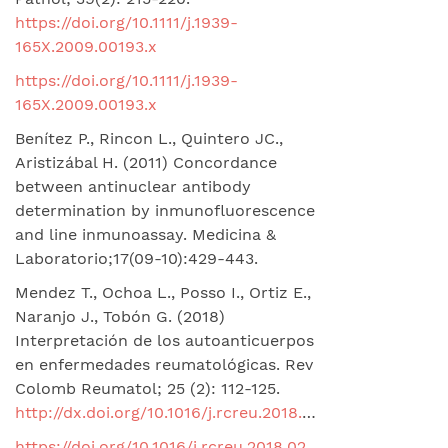
https://doi.org/10.1111/j.1939-
165X.2009.00193.x
https://doi.org/10.1111/j.1939-
165X.2009.00193.x
Benítez P., Rincon L., Quintero JC.,
Aristizábal H. (2011) Concordance
between antinuclear antibody
determination by inmunofluorescence
and line inmunoassay. Medicina &
Laboratorio;17(09-10):429-443.
Mendez T., Ochoa L., Posso I., Ortiz E.,
Naranjo J., Tobón G. (2018)
Interpretación de los autoanticuerpos
en enfermedades reumatológicas. Rev
Colomb Reumatol; 25 (2): 112-125.
http://dx.doi.org/10.1016/j.rcreu.2018.02.004
.
https://doi.org/10.1016/j.rcreu.2018.02.004