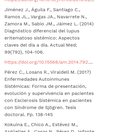
Jiménez J., Águila F., Santiago C.,
Ramos JL., Vargas JA., Navarrete N.,
Zamora M., Sabio JM., Jáimez L. (2014)
Diagnóstico diferencial del lupus
eritematoso sistémico: Aspectos
claves del día a día. Actual Med;
99(792), 104-106.
https://doi.org/10.15568/am.2014.792.pm01
Pérez C., Losans R., Viraldell M. (2017)
Enfermedades Autoinmunes
Sistémicas: Forma de presentación,
evolución y supervivencia en pacientes
con Esclerosis Sistémica en pacientes
con Síndrome de Sjögren. Tesis
doctoral. Pp. 138-145
Kokuina E., Chico A., Estévez M.,
Argüelles A., Casas N., Pérez D., Infante