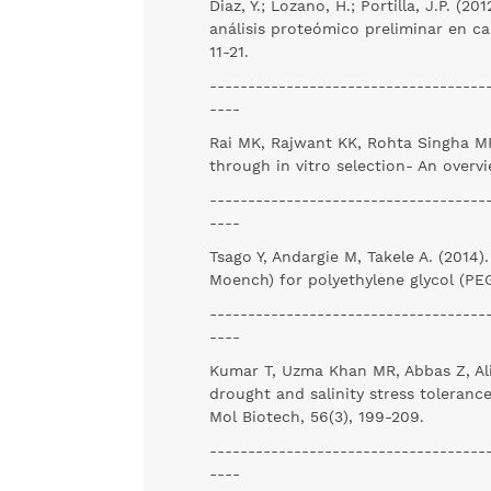
Diaz, Y.; Lozano, H.; Portilla, J.P. (20
análisis proteómico preliminar en cal
11-21.
------------------------------------
----
Rai MK, Rajwant KK, Rohta Singha MP,
through in vitro selection- An overv
------------------------------------
----
Tsago Y, Andargie M, Takele A. (2014)
Moench) for polyethylene glycol (PEG
------------------------------------
----
Kumar T, Uzma Khan MR, Abbas Z, Al
drought and salinity stress toleranc
Mol Biotech, 56(3), 199-209.
------------------------------------
----