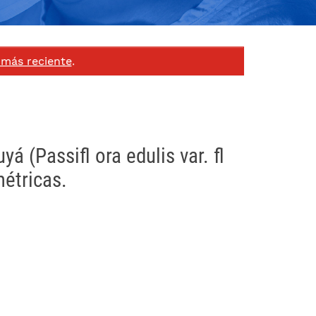
 más reciente
.
á (Passifl ora edulis var. fl
étricas.