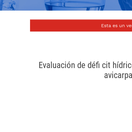
Esta es un ve
Evaluación de défi cit hídri
avicarp