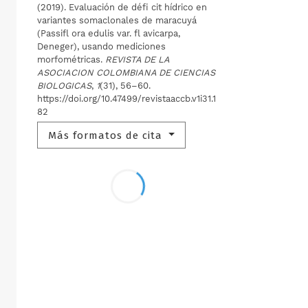
(2019). Evaluación de défi cit hídrico en
variantes somaclonales de maracuyá
(Passifl ora edulis var. fl avicarpa,
Deneger), usando mediciones
morfométricas.
REVISTA DE LA
ASOCIACION COLOMBIANA DE CIENCIAS
BIOLOGICAS
,
1
(31), 56–60.
https://doi.org/10.47499/revistaaccb.v1i31.1
82
Más formatos de cita