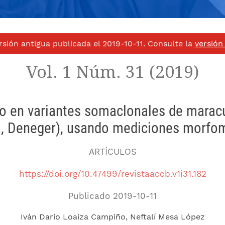
rsión antigua publicada el 2019-10-11. Consulte la
versión
Vol. 1 Núm. 31 (2019)
co en variantes somaclonales de maracuy
a, Deneger), usando mediciones morfom
ARTÍCULOS
https://doi.org/10.47499/revistaaccb.v1i31.182
Publicado 2019-10-11
Iván Darío Loaiza Campiño
Neftalí Mesa López