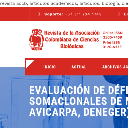
revista accb, artículos académicos, artículos. biología, ci
Soporte
: +57 311 734 1743
E
INICIO
ACTUAL
ARCHIVOS A
EVALUACIÓN DE DÉFI
SOMACLONALES DE M
AVICARPA, DENEGER