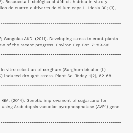
12). Respuesta fi siológica al défi cit hídrico in vitro y
los de cuatro cultivares de Allium cepa L. Idesia 30; (3),
-----------------------------------------------------------
 Gangolaa AKD. (2011). Developing stress tolerant plants
iew of the recent progress. Environ Exp Bot. 71:89-98.
-----------------------------------------------------------
. In vitro selection of sorghum (Sorghum bicolor (L)
) induced drought stress. Plant Sci Today, 1(2), 62-68.
-----------------------------------------------------------
i GM. (2014). Genetic improvement of sugarcane for
e using Arabidopsis vacuolar pyrophosphatase (AVP1) gene.
-----------------------------------------------------------