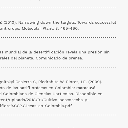
-----------------------------------------------------------
Y. (2010). Narrowing down the targets: Towards successful
ant crops. Molecular Plant. 3, 469-490.
-----------------------------------------------------------
s mundial de la desertifi cación revela una presión sin
rales del planeta. Comunicado de prensa.
-----------------------------------------------------------
itskyi Casierra S, Piedrahita W, Flórez, LE. (2009).
ión de las pasifl oráceas en Colombia: maracuyá,
ad Colombiana de Ciencias Hortícolas. Disponible en
ntent/uploads/2018/01/Cultivo-poscosecha-y-
siflora%CC%81ceas-en-Colombia.pdf
-----------------------------------------------------------