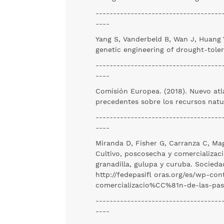
------------------------------------
----
Yang S, Vanderbeld B, Wan J, Huang 
genetic engineering of drought-toler
------------------------------------
----
Comisión Europea. (2018). Nuevo atla
precedentes sobre los recursos natu
------------------------------------
----
Miranda D, Fisher G, Carranza C, Magn
Cultivo, poscosecha y comercializac
granadilla, gulupa y curuba. Socied
http://fedepasifl oras.org/es/wp-co
comercializacio%CC%81n-de-las-pa
------------------------------------
----