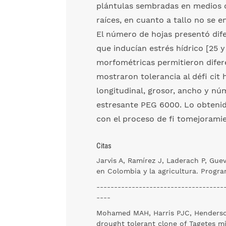
plántulas sembradas en medios c
raíces, en cuanto a tallo no se e
El número de hojas presentó dife
que inducían estrés hídrico [25 y
morfométricas permitieron difere
mostraron tolerancia al défi cit
longitudinal, grosor, ancho y nú
estresante PEG 6000. Lo obtenid
con el proceso de fi tomejoramie
Citas
Jarvis A, Ramírez J, Laderach P, Gue
en Colombia y la agricultura. Progra
------------------------------------
----
Mohamed MAH, Harris PJC, Henderson, 
drought tolerant clone of Tagetes mi