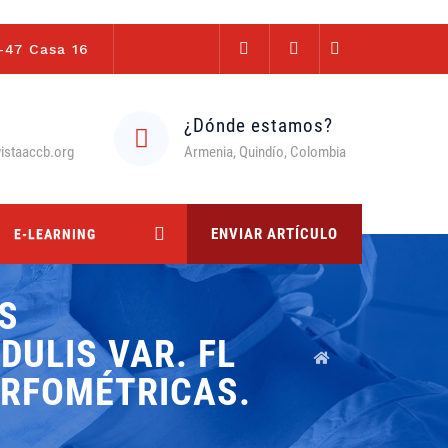
-47 Casa 16
¿Dónde estamos?
istaaccb.org
Armenia, Quindío, Colombia
ENVIAR ARTÍCULO
E-LEARNING
ES
ULIS VAR. FL
ORFOMÉTRICAS.