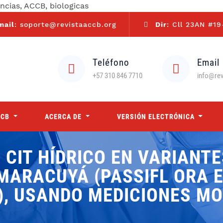
encias, ACCB, biologicas
mail
: soporte@revistaaccb.org
Dir
: Cll 23AN #19
Teléfono
Email
+57 310 846 7710
info@rev
CCB
ACERCA DE
VERSIÓN ELECTRÓNICA
 CIT HÍDRICO EN VARIANT
ARACUYÁ (PASSIFL ORA ED
), USANDO MEDICIONES M