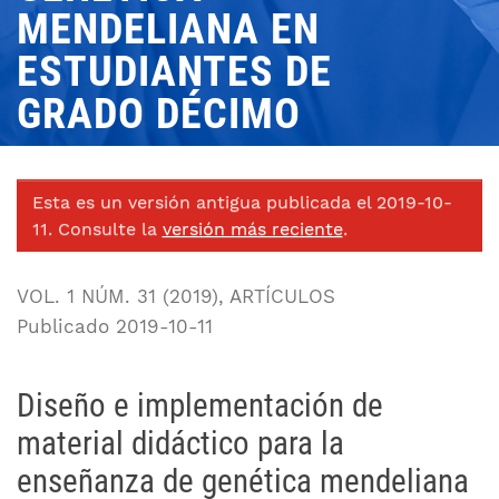
MENDELIANA EN
ESTUDIANTES DE
GRADO DÉCIMO
Esta es un versión antigua publicada el 2019-10-
11. Consulte la
versión más reciente
.
VOL. 1 NÚM. 31 (2019)
,
ARTÍCULOS
Publicado 2019-10-11
Diseño e implementación de
material didáctico para la
enseñanza de genética mendeliana