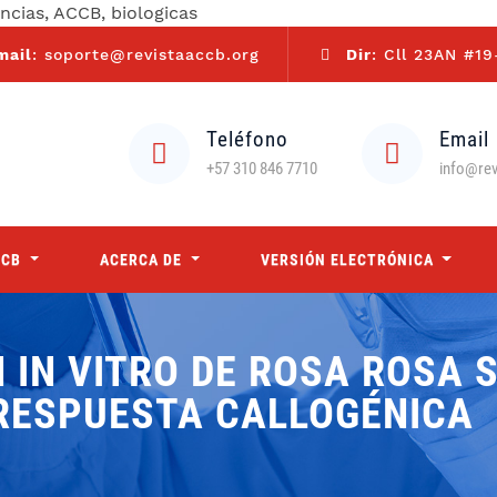
encias, ACCB, biologicas
mail
: soporte@revistaaccb.org
Dir
: Cll 23AN #19
Teléfono
Email
+57 310 846 7710
info@rev
CCB
ACERCA DE
VERSIÓN ELECTRÓNICA
IN VITRO DE ROSA ROSA SP
RESPUESTA CALLOGÉNICA