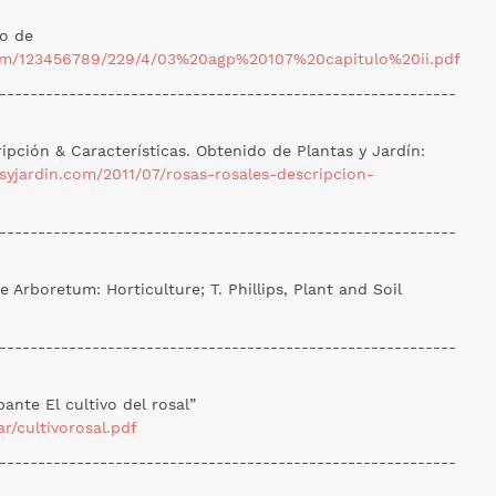
do de
tream/123456789/229/4/03%20agp%20107%20capitulo%20ii.pdf
-----------------------------------------------------------
ripción & Características. Obtenido de Plantas y Jardín:
asyjardin.com/2011/07/rosas-rosales-descripcion-
-----------------------------------------------------------
e Arboretum: Horticulture; T. Phillips, Plant and Soil
-----------------------------------------------------------
ante El cultivo del rosal”
r/cultivorosal.pdf
-----------------------------------------------------------