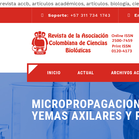
revista accb, artículos académicos, artículos. biología, ci
Soporte
: +57 311 734 1743
E
INICIO
ACTUAL
ARCHIVOS A
MICROPROPAGACION 
YEMAS AXILARES Y 