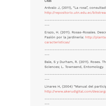
Citas
Arévalo J, (2011), “La rosa”, consulta
http://repositorio.utn.edu.ec/bits
-------------------------------------
---
Erazo, H. (2011). Rosas-Rosales. Desc
Pasión por la jardinería:
http://plant
caracteristicas/
-------------------------------------
---
Bale, S y Durham, R. (2011). Roses. Th
Sciences; L. Townsend, Entomology.
-------------------------------------
---
Linares H, (2004) “Manual del particip
http://www.akerudigital.com/descarga
-------------------------------------
---