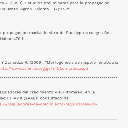
erda A. (1990). Estudios preliminares para la propagación
us Benth. Agron Colomb. l (7):17-25.
-----------------------------------------------------------
la propagación masiva in vitro de Eucalyptus saligna Sm.
 Habana.70 h.
-----------------------------------------------------------
 Y Zarnadze R. (2009), “Morfogénesis de níspero (eriobotria
http://www.science.org.ge/3-1/Lomtatidze.pdf
-----------------------------------------------------------
reguladores del crecimiento y el Fitomás-E en la
dad FHIA-18 (AAAB)” consultado de
s55/reguladores-de-crecimiento/reguladores-de-
-----------------------------------------------------------