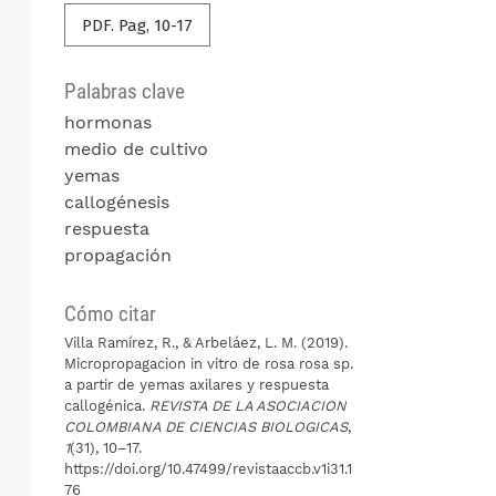
PDF. Pag, 10-17
Palabras clave
hormonas
medio de cultivo
yemas
callogénesis
respuesta
propagación
Cómo citar
Villa Ramírez, R., & Arbeláez, L. M. (2019).
Micropropagacion in vitro de rosa rosa sp.
a partir de yemas axilares y respuesta
callogénica.
REVISTA DE LA ASOCIACION
COLOMBIANA DE CIENCIAS BIOLOGICAS
,
1
(31), 10–17.
https://doi.org/10.47499/revistaaccb.v1i31.1
76