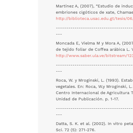
Martínez A, (2007), “Estudio de ind
embriones cigóticos de xate, Chamae
http://biblioteca.usac.edu.gt/tesis/0
-------------------------------------
---
Moncada E, Vielma M y Mora A, (2007)
de tejido foliar de Coffea arábica L.
http://www.saber.ula.ve/bitstream/1
-------------------------------------
---
Roca, W. y Mroginski, L. (1993). Esta
vegetales. En: Roca, W.y Mroginski, L. 
Centro Internacional de Agricultura T
Unidad de Publicación. p. 1-17.
-------------------------------------
---
Datta, S. K. et al. (2002). In vitro p
Sci. 72 (5): 271-276.