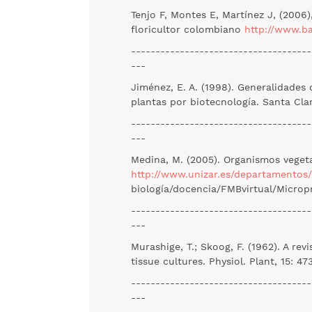
Tenjo F, Montes E, Martínez J, (2006
floricultor colombiano
http://www.b
-------------------------------------
---
Jiménez, E. A. (1998). Generalidades 
plantas por biotecnología. Santa Clar
-------------------------------------
---
Medina, M. (2005). Organismos vegeta
http://www.unizar.es/departamentos
biología/docencia/FMBvirtual/Micropr
-------------------------------------
---
Murashige, T.; Skoog, F. (1962). A r
tissue cultures. Physiol. Plant, 15: 47
-------------------------------------
---