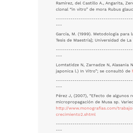
Ramírez, del Castillo A., Angarita, Z
clonal “in vitro” de mora Rubus glauc
-------------------------------------
---
García, M. (1999). Metodología para 
Tesis de Maestría]; Universidad de La
-------------------------------------
---
Lomtatidze N, Zarnadze N, Alasania N
japonica l.) In Vitro”; se consultó de
-------------------------------------
---
Pérez J, (2007), “Efecto de algunos 
micropropagación de Musa sp. Varie
http://www.monografias.com/trabajo
crecimiento2.shtml
-------------------------------------
---