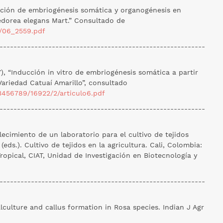
ucción de embriogénesis somática y organogénesis en
dorea elegans Mart.” Consultado de
6/06_2559.pdf
-----------------------------------------------------------
, “Inducción in vitro de embriogénesis somática a partir
 Variedad Catuaí Amarillo”, consultado
23456789/16922/2/articulo6.pdf
-----------------------------------------------------------
blecimiento de un laboratorio para el cultivo de tejidos
(eds.). Cultivo de tejidos en la agricultura. Cali, Colombia:
ropical, CIAT, Unidad de Investigación en Biotecnología y
-----------------------------------------------------------
etalculture and callus formation in Rosa species. Indian J Agr