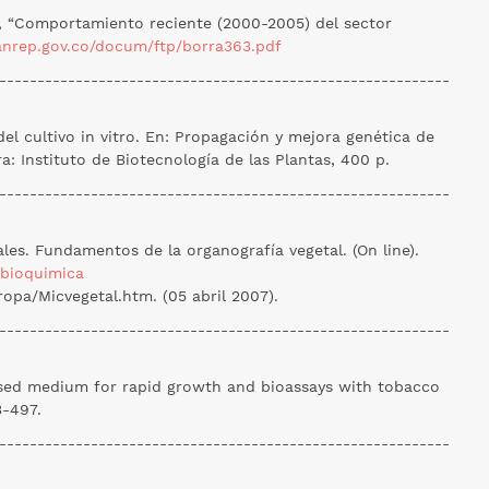
), “Comportamiento reciente (2000-2005) del sector
anrep.gov.co/docum/ftp/borra363.pdf
-----------------------------------------------------------
del cultivo in vitro. En: Propagación y mejora genética de
a: Instituto de Biotecnología de las Plantas, 400 p.
-----------------------------------------------------------
les. Fundamentos de la organografía vegetal. (On line).
/bioquimica
opa/Micvegetal.htm. (05 abril 2007).
-----------------------------------------------------------
evised medium for rapid growth and bioassays with tobacco
3-497.
-----------------------------------------------------------