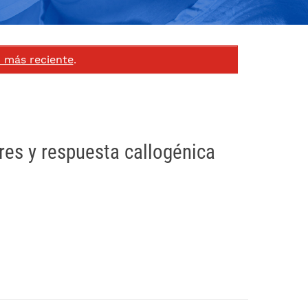
n más reciente
.
ares y respuesta callogénica