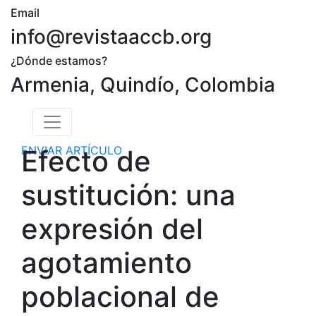
Email
info@revistaaccb.org
¿Dónde estamos?
Armenia, Quindío, Colombia
ENVIAR ARTÍCULO
Efecto de
sustitución: una
expresión del
agotamiento
poblacional de