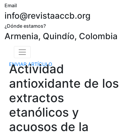
Email
info@revistaaccb.org
¿Dónde estamos?
Armenia, Quindío, Colombia
ENVIAR ARTÍCULO
Actividad
antioxidante de los
extractos
etanólicos y
acuosos de la