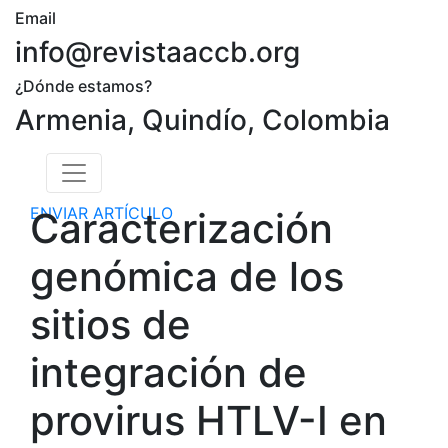
Email
info@revistaaccb.org
¿Dónde estamos?
Armenia, Quindío, Colombia
ENVIAR ARTÍCULO
Caracterización
genómica de los
sitios de
integración de
provirus HTLV-I en