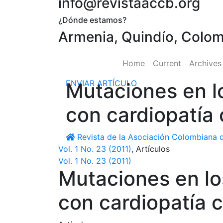
info@revistaaccb.org
¿Dónde estamos?
Armenia, Quindío, Colo
Home
Current
Archive
ENVIAR ARTÍCULO
Mutaciones en l
con cardiopatía
Revista de la Asociación Colombiana d
Vol. 1 No. 23 (2011)
,
Artículos
Vol. 1 No. 23 (2011)
Mutaciones en l
con cardiopatía 