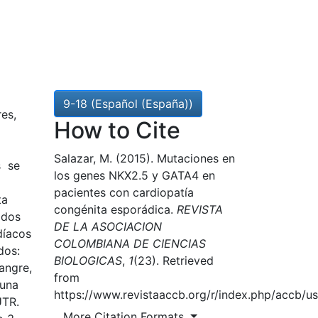
9-18 (Español (España))
es,
How to Cite
Salazar, M. (2015). Mutaciones en
as se
los genes NKX2.5 y GATA4 en
pacientes con cardiopatía
ta
congénita esporádica.
REVISTA
idos
DE LA ASOCIACION
díacos
COLOMBIANA DE CIENCIAS
dos:
BIOLOGICAS
,
1
(23). Retrieved
angre,
from
 una
https://www.revistaaccb.org/r/index.php/accb/u
UTR.
More Citation Formats