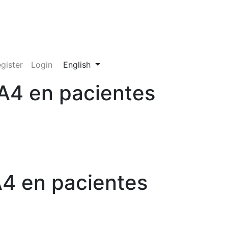
Change the language. The current language
gister
Login
English
A4 en pacientes
4 en pacientes