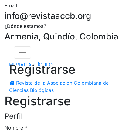
Email
info@revistaaccb.org
¿Dónde estamos?
Armenia, Quindío, Colombia
ENVIAR ARTÍCULO
Registrarse
Revista de la Asociación Colombiana de
Ciencias Biológicas
Registrarse
Perfil
Nombre
*
Obligatorio