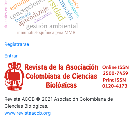
Malformación
diversidad
Proceso participativo
docentes en formación
estudiantes
concepciones
aprendizaje
Carcinoma
Didáctica
gestión ambiental
inmunohistoquímica para MMR
Registrarse
Entrar
Revista ACCB © 2021 Asociación Colombiana de
Ciencias Biológicas.
www.revistaaccb.org