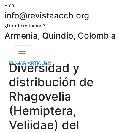
Email
info@revistaaccb.org
¿Dónde estamos?
Armenia, Quindío, Colombia
ENVIAR ARTÍCULO
Diversidad y
distribución de
Rhagovelia
(Hemiptera,
Veliidae) del