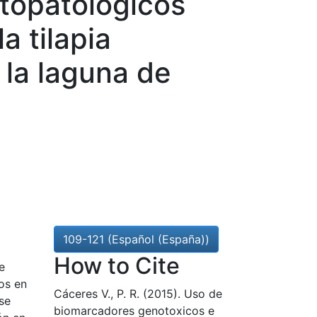
topatológicos
a tilapia
 la laguna de
109-121 (Español (España))
How to Cite
e
os en
Cáceres V., P. R. (2015). Uso de
se
biomarcadores genotoxicos e