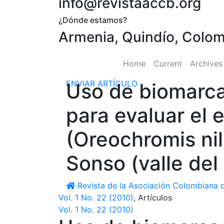
info@revistaaccb.org
¿Dónde estamos?
Armenia, Quindío, Colo
Home
Current
Archive
ENVIAR ARTÍCULO
Uso de biomarca
para evaluar el e
(Oreochromis nil
Sonso (valle del
Revista de la Asociación Colombiana d
Vol. 1 No. 22 (2010)
,
Artículos
Vol. 1 No. 22 (2010)