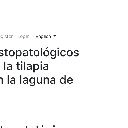
Change the language. The current language
gister
Login
English
stopatológicos
la tilapia
n la laguna de