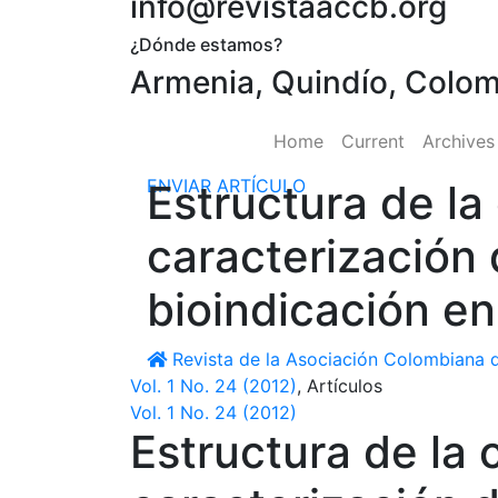
info@revistaaccb.org
¿Dónde estamos?
Armenia, Quindío, Colo
Home
Current
Archive
ENVIAR ARTÍCULO
Estructura de l
caracterización 
bioindicación en
Revista de la Asociación Colombiana d
Vol. 1 No. 24 (2012)
,
Artículos
Vol. 1 No. 24 (2012)
Estructura de la