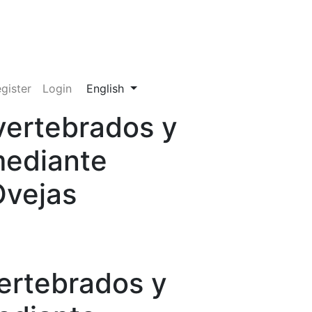
Change the language. The current language
gister
Login
English
vertebrados y
mediante
Ovejas
ertebrados y