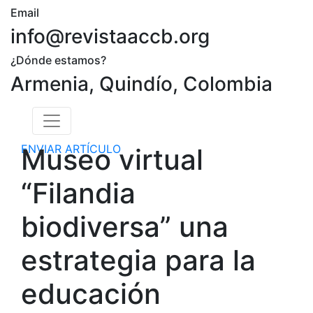
Email
info@revistaaccb.org
¿Dónde estamos?
Armenia, Quindío, Colombia
ENVIAR ARTÍCULO
Museo virtual
“Filandia
biodiversa” una
estrategia para la
educación