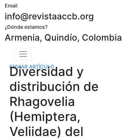
Email
info@revistaaccb.org
¿Dónde estamos?
Armenia, Quindío, Colombia
ENVIAR ARTÍCULO
Diversidad y
distribución de
Rhagovelia
(Hemiptera,
Veliidae) del