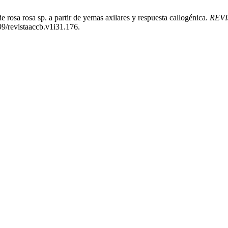
 rosa rosa sp. a partir de yemas axilares y respuesta callogénica.
REVI
99/revistaaccb.v1i31.176.