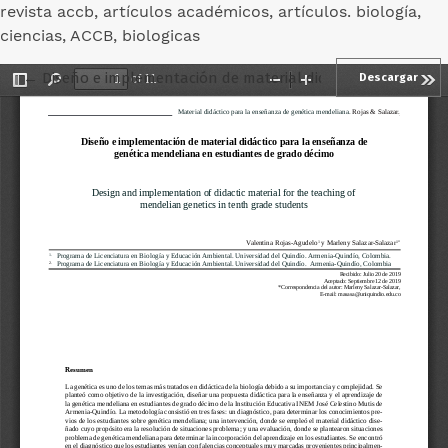
revista accb, artículos académicos, artículos. biología,
ciencias, ACCB, biologicas
Volver a los detalles del artículo
←
Diseño e implementación de material didáctico para la e
Descargar